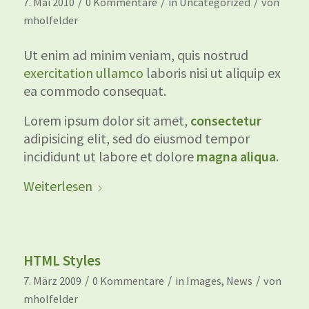
/
/
/
7. Mai 2010
0 Kommentare
in
Uncategorized
von
mholfelder
Ut enim ad minim veniam, quis nostrud
exercitation ullamco
laboris nisi ut aliquip ex
ea commodo consequat.
Lorem ipsum dolor sit amet,
consectetur
adipisicing elit, sed do eiusmod tempor
incididunt ut labore et dolore
magna aliqua
.
Weiterlesen
HTML Styles
/
/
/
7. März 2009
0 Kommentare
in
Images
,
News
von
mholfelder